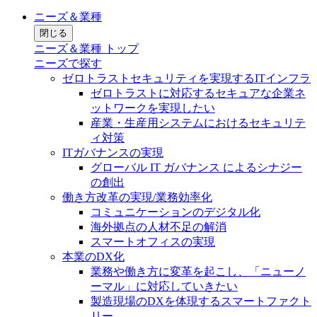
ニーズ＆業種
閉じる
ニーズ＆業種 トップ
ニーズで探す
ゼロトラストセキュリティを実現するITインフラ
ゼロトラストに対応するセキュアな企業ネ
ットワークを実現したい
産業・生産用システムにおけるセキュリテ
ィ対策
ITガバナンスの実現
グローバル IT ガバナンス によるシナジー
の創出
働き方改革の実現/業務効率化
コミュニケーションのデジタル化
海外拠点の人材不足の解消
スマートオフィスの実現
本業のDX化
業務や働き方に変革を起こし、「ニューノ
ーマル」に対応していきたい
製造現場のDXを体現するスマートファクト
リー