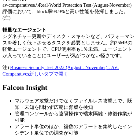
av-comparativesのReal-World Protection Test (August-November)
評価において、block率99.9%と高い性能を発揮しました。
(注)
軽量なエージェント
シグネチャー更新やディスク・スキャンなど、パフォーマン
スを著しく低下させるタスクを必要としません。約25MBの
軽量エージェントで、CPU使用率も1％未満。エージェント
が入っていることにユーザーが気がつかない軽さです。
注)
Business Security Test 2022 (August - November) - AV-
Comparatives
新しいタブで開く
Falcon Insight
マルウェア攻撃だけでなくファイルレス攻撃まで、既
知・未知を問わず広範に脅威を検知
管理コンソールから遠隔操作で端末隔離・修復作業が
可能
アラート単位のほか、複数のアラートを集約したイン
シデント単位での調査が可能