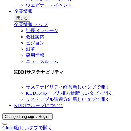
ウェビナー・イベント
企業情報
閉じる
企業情報 トップ
社長メッセージ
会社案内
ビジョン
沿革
採用情報
ニュースルーム
KDDIサステナビリティ
サステナビリティ経営
新しいタブで開く
KDDIグループ人権方針
新しいタブで開く
サステナブル調達方針
新しいタブで開く
KDDIグループについて
Change Language / Region
Global
新しいタブで開く