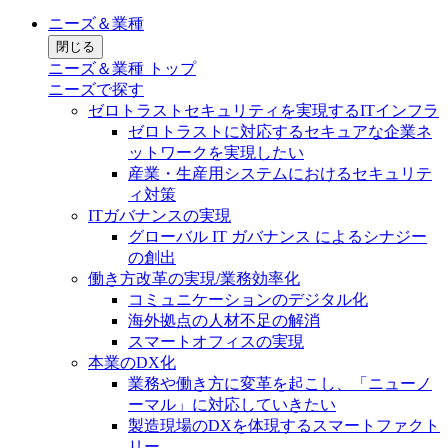
ニーズ＆業種
閉じる
ニーズ＆業種 トップ
ニーズで探す
ゼロトラストセキュリティを実現するITインフラ
ゼロトラストに対応するセキュアな企業ネ
ットワークを実現したい
産業・生産用システムにおけるセキュリテ
ィ対策
ITガバナンスの実現
グローバル IT ガバナンス によるシナジー
の創出
働き方改革の実現/業務効率化
コミュニケーションのデジタル化
海外拠点の人材不足の解消
スマートオフィスの実現
本業のDX化
業務や働き方に変革を起こし、「ニューノ
ーマル」に対応していきたい
製造現場のDXを体現するスマートファクト
リー