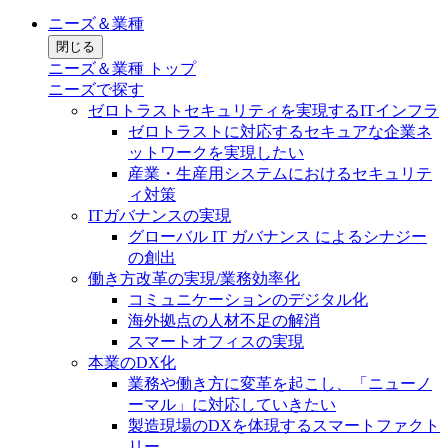
ニーズ＆業種
閉じる
ニーズ＆業種 トップ
ニーズで探す
ゼロトラストセキュリティを実現するITインフラ
ゼロトラストに対応するセキュアな企業ネ
ットワークを実現したい
産業・生産用システムにおけるセキュリテ
ィ対策
ITガバナンスの実現
グローバル IT ガバナンス によるシナジー
の創出
働き方改革の実現/業務効率化
コミュニケーションのデジタル化
海外拠点の人材不足の解消
スマートオフィスの実現
本業のDX化
業務や働き方に変革を起こし、「ニューノ
ーマル」に対応していきたい
製造現場のDXを体現するスマートファクト
リー