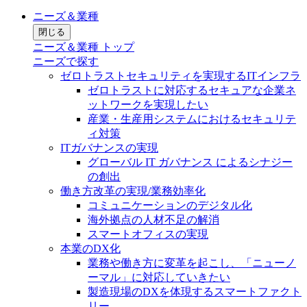
ニーズ＆業種
閉じる
ニーズ＆業種 トップ
ニーズで探す
ゼロトラストセキュリティを実現するITインフラ
ゼロトラストに対応するセキュアな企業ネ
ットワークを実現したい
産業・生産用システムにおけるセキュリテ
ィ対策
ITガバナンスの実現
グローバル IT ガバナンス によるシナジー
の創出
働き方改革の実現/業務効率化
コミュニケーションのデジタル化
海外拠点の人材不足の解消
スマートオフィスの実現
本業のDX化
業務や働き方に変革を起こし、「ニューノ
ーマル」に対応していきたい
製造現場のDXを体現するスマートファクト
リー