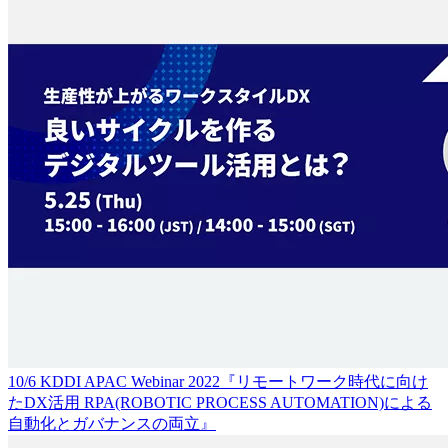
10/6 KDDI APAC Webinar 2022『リモートワーク時代に向け
たDX活用 RPA(ROBOTIC PROCESS AUTOMATION)による
自動化とガバナンスの両立』