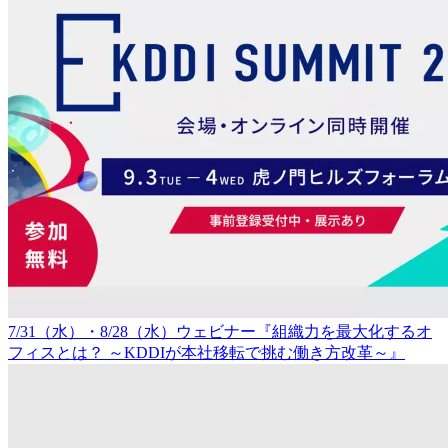
7/31（水）・8/28（水）ウェビナー『組織力を最大化するオ
フィスとは？ ～KDDIが本社移転で挑む働き方改革～』