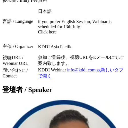
参加費 / Entry Fee
無料
日本語
言語 / Language
if you prefer English Session, Webinar is
scheduled for 13th July.
Click here
主催 / Organizer
KDDI Asia Pacific
参加ご登録後、視聴URLをEメールにてご
視聴URL /
Webinar URL
案内致します。
KDDI Webinar
info@kddi.com.sg
新しいタブ
問い合わせ /
Contact
で開く
登壇者 / Speaker