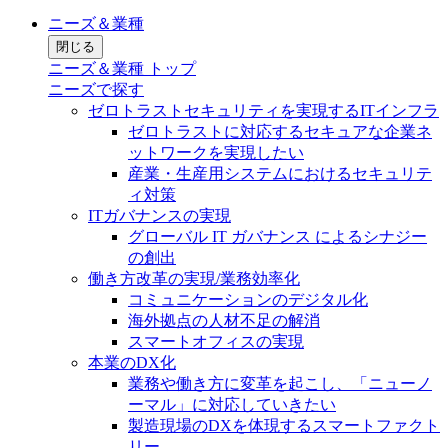
ニーズ＆業種
閉じる
ニーズ＆業種 トップ
ニーズで探す
ゼロトラストセキュリティを実現するITインフラ
ゼロトラストに対応するセキュアな企業ネ
ットワークを実現したい
産業・生産用システムにおけるセキュリテ
ィ対策
ITガバナンスの実現
グローバル IT ガバナンス によるシナジー
の創出
働き方改革の実現/業務効率化
コミュニケーションのデジタル化
海外拠点の人材不足の解消
スマートオフィスの実現
本業のDX化
業務や働き方に変革を起こし、「ニューノ
ーマル」に対応していきたい
製造現場のDXを体現するスマートファクト
リー