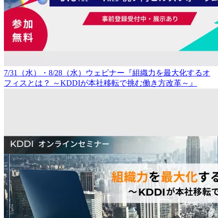
7/31（水）・8/28（水）ウェビナー『組織力を最大化するオ
フィスとは？ ～KDDIが本社移転で挑む働き方改革～』