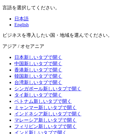
言語を選択してください。
日本語
English
ビジネスを導入したい国・地域を選んでください。
アジア / オセアニア
日本
新しいタブで開く
中国
新しいタブで開く
香港
新しいタブで開く
韓国
新しいタブで開く
台湾
新しいタブで開く
シンガポール
新しいタブで開く
タイ
新しいタブで開く
ベトナム
新しいタブで開く
ミャンマー
新しいタブで開く
インドネシア
新しいタブで開く
マレーシア
新しいタブで開く
フィリピン
新しいタブで開く
インド
新しいタブで開く