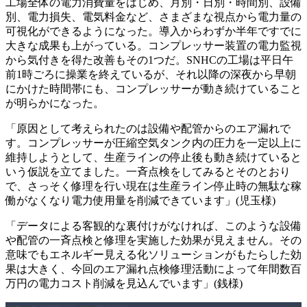
工場全体の電力消費量をはじめ、月別・日別・時間別、設備
別、電力損失、電気料金など、さまざまな視点から電力量の
可視化ができるようになった。導入からわずか半年ですでに
大きな成果も上がっている。コンプレッサー装置の電力監視
から気付きを得た改善もその1つだ。SNHCの工場は平日午
前1時ごろに操業を終えているが、それ以降の深夜から早朝
にかけた時間帯にも、コンプレッサーが動き続けていること
が明らかになった。
「原因として考えられたのは設備や配管からのエア漏れで
す。コンプレッサーが圧縮空気タンク内の圧力を一定以上に
維持しようとして、生産ラインの停止後も動き続けていると
いう仮説を立てました。一斉点検をしてみるとそのとおり
で、さっそく修理を行い現在は生産ライン停止時の無駄な稼
働がなくなり電力使用量を削減できています」(児玉様)
「データによる客観的な裏付けがなければ、このような設備
や配管の一斉点検と修理を実施した効果が見えません。その
意味でもエネルギー見える化ソリューションがもたらした効
果は大きく、今回のエア漏れ点検修理活動によって年間数百
万円の電力コスト削減を見込んでいます」(銭様)