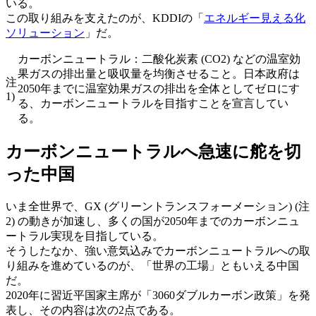
いる。
この取り組みを支えたのが、KDDIの「
エネルギー見える化
ソリューション
」だ。
カーボンニュートラル：二酸化炭素 (CO2) などの温室効
果ガスの排出量と吸収量を均衡させること。日本政府は
注
2050年までに温室効果ガスの排出を全体としてゼロにす
1)
る、カーボンニュートラルを目指すことを宣言してい
る。
カーボンニュートラルへ急速に舵を切
った中国
いま全世界で、GX (グリーントランスフォーメーション) (注
2) の動きが加速し、多くの国が2050年までのカーボンニュ
ートラル実現を目指している。
そうしたなか、強い意気込みでカーボンニュートラルへの取
り組みを進めているのが、「世界の工場」ともいえる中国
だ。
2020年に習近平国家主席が「3060ダブルカーボン政策」を発
表し、その内容は次の2点である。