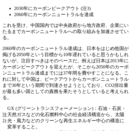
2030年にカーボンピークアウト (注3)
2060年にカーボンニュートラルを達成
これを受け、中国国内では中央政府から地方政府、企業にい
たるまでカーボンニュートラルへの取り組みを加速させてい
る。
2060年のカーボンニュートラル達成は、日本をはじめ他国が
掲げる2050年という目標から10年遅れていると思うかもしれ
ないが、注目すべきはそのペースだ。例えば日本は2013年に
カーボンピークアウトを迎えたが、そこから2050年のカーボ
ンニュートラル達成までには37年間を費やすことになる。こ
れに対して中国は、ピークアウトからカーボンニュートラル
まで30年という期間で到達させようとしており、CO2排出量
が最も多い国としての責務を果たそうとしていると考えられ
る。
GX (グリーントランスフォーメーション)：石油・石炭・
天然ガスなどの化石燃料中心の社会経済構造から、太陽
注
2)
光・風力などのクリーンな再生エネルギー中心の構造に
変革すること。