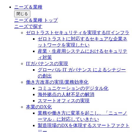
ニーズ＆業種
閉じる
ニーズ＆業種 トップ
ニーズで探す
ゼロトラストセキュリティを実現するITインフラ
ゼロトラストに対応するセキュアな企業ネ
ットワークを実現したい
産業・生産用システムにおけるセキュリテ
ィ対策
ITガバナンスの実現
グローバル IT ガバナンス によるシナジー
の創出
働き方改革の実現/業務効率化
コミュニケーションのデジタル化
海外拠点の人材不足の解消
スマートオフィスの実現
本業のDX化
業務や働き方に変革を起こし、「ニューノ
ーマル」に対応していきたい
製造現場のDXを体現するスマートファクト
リー