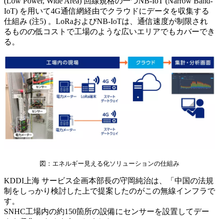
(Low Power, Wide Area) 回線規格の一つNB-IoT (Narrow Band-
IoT) を用いて4G通信網経由でクラウドにデータを収集する
仕組み (注5) 。LoRaおよびNB-IoTは、通信速度が制限され
るものの低コストで工場のような広いエリアでもカバーでき
る。
図：エネルギー見える化ソリューションの仕組み
KDDI上海 サービス企画本部長の守岡純治は、「中国の法規
制をしっかり検討した上で提案したのがこの無線インフラで
す。
SNHC工場内の約150箇所の設備にセンサーを設置してデー