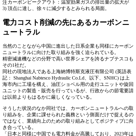
カーボンピークアウト：温室効果ガスの排出量の拡大が
注
3)
頂点に達し、徐々に減少するとみられる局面。
電力コスト削減の先にあるカーボンニ
ュートラル
当然のことながら中国に進出した日系企業も同様にカーボン
ニュートラルに向けた取り組みを強く迫られている。
精密減速機などの分野で高い世界シェアを誇るナブテスコも
その1社だ。
同社の現地法人である上海納博特斯克液圧有限公司 (英語表
記： Shanghai Nabtesco Hydraulic Co.Ld、以下、SNHC) は上
海市内に工場を構え、油圧ショベル用の走行ユニットや旋回
ユニットの製造・販売を行っているが、行政からの節電要請
は以前よりもはるかに厳しくなっている。
そうした状況のなか同社では、カーボンニュートラルへの取
り組みを、企業に課せられた義務という側面だけで捉えるの
ではなく、業績向上のための取り組みとしてポジティブに向
き合っている。
「日本と同様に中国でも電力料金が高騰しており、2023年は