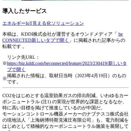
導入したサービス
エネルギーIoT見える化ソリューション
本稿は、KDDI株式会社が運営するオウンドメディア「
be
CONNECTED
新しいタブで開く
」に掲載された記事からの
転載です 。
リンク先URL：
※
https://biz.kddi.com/beconnected/feature/2023/230419/
新しいタ
ブで開く
掲載された情報は、取材日当時（2023年4月19日）のもの
※
です。
CO2をはじめとする温室効果ガスの排出削減、いわゆるカー
ボンニュートラル (注1) の実現が世界的な課題となるなか、
特に高い目標を掲げて推進しているのが中国だ。
モーションコントロール機器メーカーのナブテスコ株式会社
の現地法人「上海納博特斯克液圧有限公司」も、電力削減を
はじめとして積極的なカーボンニュートラル施策を展開して