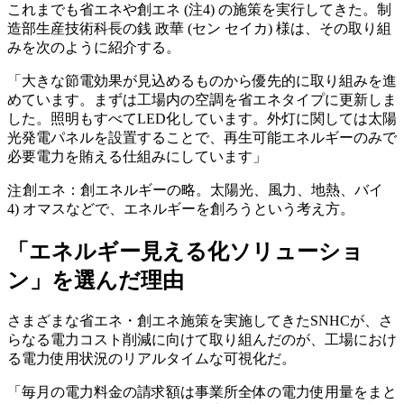
これまでも省エネや創エネ (注4) の施策を実行してきた。制
造部生産技術科長の銭 政華 (セン セイカ) 様は、その取り組
みを次のように紹介する。
「大きな節電効果が見込めるものから優先的に取り組みを進
めています。まずは工場内の空調を省エネタイプに更新しま
した。照明もすべてLED化しています。外灯に関しては太陽
光発電パネルを設置することで、再生可能エネルギーのみで
必要電力を賄える仕組みにしています」
創エネ：創エネルギーの略。太陽光、風力、地熱、バイ
注
4)
オマスなどで、エネルギーを創ろうという考え方。
「エネルギー見える化ソリューショ
ン」を選んだ理由
さまざまな省エネ・創エネ施策を実施してきたSNHCが、さ
らなる電力コスト削減に向けて取り組んだのが、工場におけ
る電力使用状況のリアルタイムな可視化だ。
「毎月の電力料金の請求額は事業所全体の電力使用量をまと