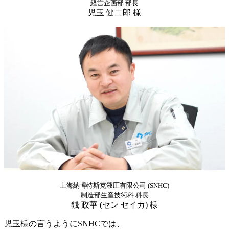
経営企画部 部長
児玉 健二郎 様
上海納博特斯克液圧有限公司 (SNHC)
制造部生産技術科 科長
銭 政華 (セン セイカ) 様
児玉様の言うようにSNHCでは、