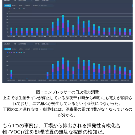
図：コンプレッサーの日次電力消費
上図では生産ラインが停止している深夜帯 (1時から6時) にも電力が消費さ
れており、エア漏れが発生しているという仮説につながった。
下図のエア漏れ点検・修理後には、深夜帯の電力消費がなくなっているの
が分かる。
もう1つの事例は、工場から排出される揮発性有機化合
物 (VOC) (注6) 処理装置の無駄な稼働の検知だ。