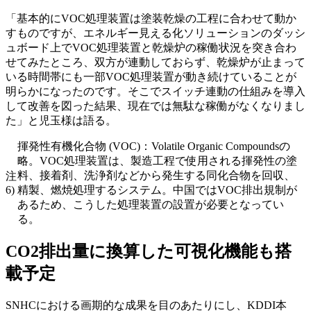
「基本的にVOC処理装置は塗装乾燥の工程に合わせて動か
すものですが、エネルギー見える化ソリューションのダッシ
ュボード上でVOC処理装置と乾燥炉の稼働状況を突き合わ
せてみたところ、双方が連動しておらず、乾燥炉が止まって
いる時間帯にも一部VOC処理装置が動き続けていることが
明らかになったのです。そこでスイッチ連動の仕組みを導入
して改善を図った結果、現在では無駄な稼働がなくなりまし
た」と児玉様は語る。
揮発性有機化合物 (VOC)：Volatile Organic Compoundsの
略。VOC処理装置は、製造工程で使用される揮発性の塗
料、接着剤、洗浄剤などから発生する同化合物を回収、
注
6)
精製、燃焼処理するシステム。中国ではVOC排出規制が
あるため、こうした処理装置の設置が必要となってい
る。
CO2排出量に換算した可視化機能も搭
載予定
SNHCにおける画期的な成果を目のあたりにし、KDDI本