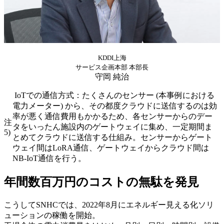
KDDI上海
サービス企画本部 本部長
守岡 純治
IoTでの通信方式：たくさんのセンサー (本事例における
電力メーター) から、その都度クラウドに送信するのは効
率が悪く通信費用もかかるため、各センサーからのデー
注
タをいったん施設内のゲートウェイに集め、一定期間ま
5)
とめてクラウドに送信する仕組み。センサーからゲート
ウェイ間はLoRA通信、ゲートウェイからクラウド間は
NB-IoT通信を行う。
年間数百万円のコストの無駄を発見
こうしてSNHCでは、2022年8月にエネルギー見える化ソリ
ューションの稼働を開始。