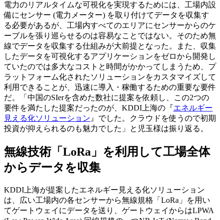
電力のリアルタイムな可視化を実現するためには、工場内設
備にセンサー (電力メーター) を取り付けてデータを収集す
る必要があるが、工場内すべてのエリアにセンサーからのケ
ーブルを張り巡らせるのは容易なことではない。そのため無
線でデータを収集する仕組みが大前提となった。また、収集
したデータを可視化するアプリケーションをゼロから開発し
ていたのでは多大なコストと時間がかかってしまうため、プ
ラットフォーム化されたソリューションをカスタマイズして
利用できることが、迅速に導入・稼働するための重要な要件
だ。「中国のSIerを含めた数社に提案を依頼し、この2つの
要件を満たした提案だったのが、KDDI上海の『
エネルギー
見える化ソリューション
』でした。クラウドを使うので初期
投資が抑えられるのも魅力でした」と児玉様は振り返る。
無線技術「LoRa」を利用して工場全体
からデータを収集
KDDI上海が提案したエネルギー見える化ソリューション
は、広い工場内の各センサーから無線規格「LoRa」を用い
てゲートウェイにデータを送り、ゲートウェイからはLPWA