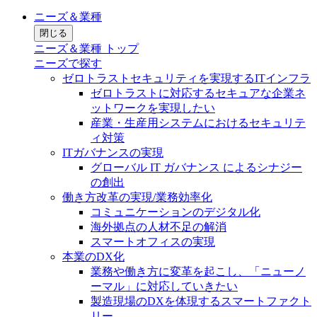
ニーズ＆業種
閉じる
ニーズ＆業種 トップ
ニーズで探す
ゼロトラストセキュリティを実現するITインフラ
ゼロトラストに対応するセキュアな企業ネ
ットワークを実現したい
産業・生産用システムにおけるセキュリテ
ィ対策
ITガバナンスの実現
グローバル IT ガバナンス によるシナジー
の創出
働き方改革の実現/業務効率化
コミュニケーションのデジタル化
海外拠点の人材不足の解消
スマートオフィスの実現
本業のDX化
業務や働き方に変革を起こし、「ニューノ
ーマル」に対応していきたい
製造現場のDXを体現するスマートファクト
リー